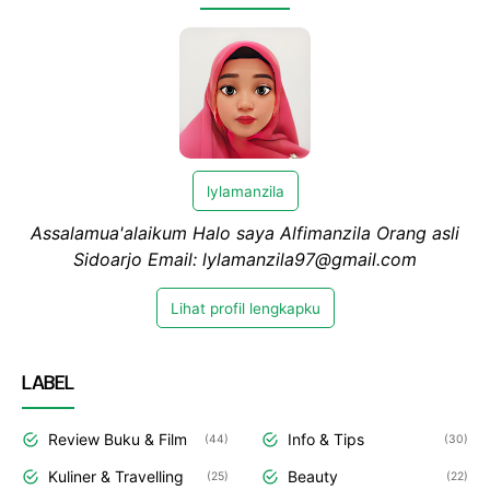
lylamanzila
Assalamua'alaikum Halo saya Alfimanzila Orang asli
Sidoarjo Email: lylamanzila97@gmail.com
Lihat profil lengkapku
LABEL
Review Buku & Film
Info & Tips
44
30
Kuliner & Travelling
Beauty
25
22