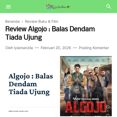
Beranda
›
Review Buku & Film
Review Algojo : Balas Dendam
Tiada Ujung
Oleh
lylamanzila
Februari 20, 2026
Posting Komentar
Beauty
Coretan
Info & Tips
Eco Blogger
Finance & Bisnis
Kuliner & Travelling