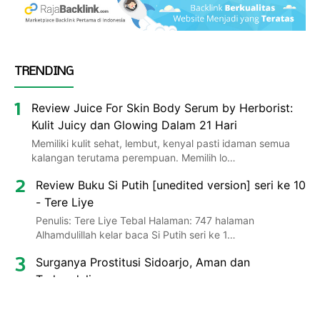
TRENDING
Review Juice For Skin Body Serum by Herborist:
Kulit Juicy dan Glowing Dalam 21 Hari
Memiliki kulit sehat, lembut, kenyal pasti idaman semua
kalangan terutama perempuan. Memilih lo…
Review Buku Si Putih [unedited version] seri ke 10
- Tere Liye
Penulis: Tere Liye Tebal Halaman: 747 halaman
Alhamdulillah kelar baca Si Putih seri ke 1…
Surganya Prostitusi Sidoarjo, Aman dan
Terkendali
Baru saja sampai rumah pas maghrib, suami minta keluar
jalan-jalan malam. Sembari menunggu adzan is…